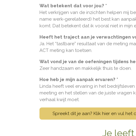
Wat betekent dat voor jou? *
Het verkrijgen van de inzichten helpen mij 
name werk-gerelateerd) het best kan aanpakk
komt. Dat betekent dat ik vooral niet in mijn
Heeft het traject aan je verwachtingen v
Ja. Het “tastbare” resultaat van de meting m
ACT meting kan toetsen.
Wat vond je van de oefeningen tijdens het
Zeer handzaam en makkelijk thuis te doen.
Hoe heb je mijn aanpak ervaren? *
Linda heeft veel ervaring in het bedrijfslev
meeting en het stellen van de juiste vragen
verhaal kwijt moet.
Spreekt dit je aan? Klik hier en vul het
Je leeft