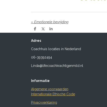
«
Emotionele bevrijding
D
D
S
e
e
h
l
e
a
Adres
e
l
r
n
e
Coachhuis locaties in Nederland
06-39392494
Linda@lifecoachkrachtigenmild.nl
Informatie
Algemene voorwaarden
Internationale Ethische Code
Privacyverklaring