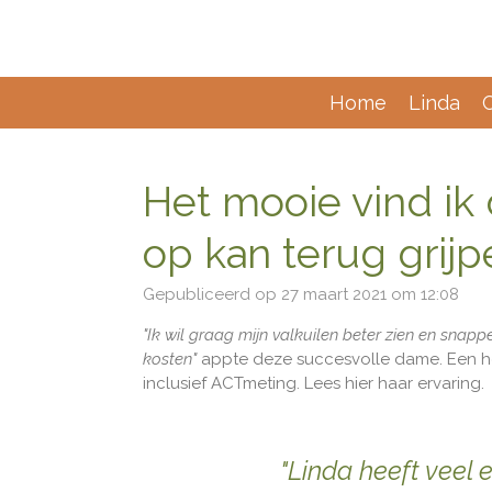
Ga
direct
naar
de
Home
Linda
hoofdinhoud
Het mooie vind ik
op kan terug grijp
Gepubliceerd op 27 maart 2021 om 12:08
"Ik wil graag mijn valkuilen beter zien en snap
kosten"
appte deze succesvolle dame. Een h
inclusief ACTmeting. Lees hier haar ervaring.
"Linda heeft veel e