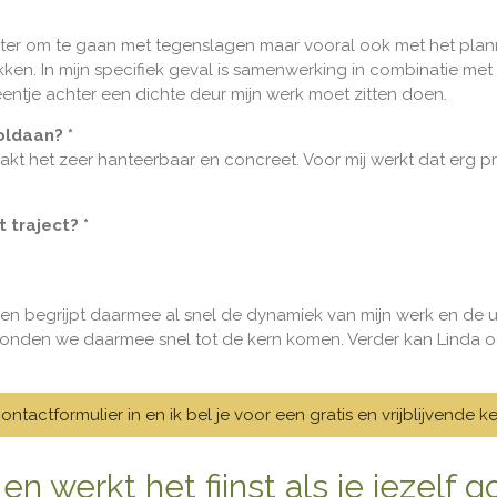
beter om te gaan met tegenslagen maar vooral ook met het plann
en. In mijn specifiek geval is samenwerking in combinatie met 
 eentje achter een dichte deur mijn werk moet zitten doen.
oldaan? *
aakt het zeer hanteerbaar en concreet. Voor mij werkt dat erg pr
 traject? *
en en begrijpt daarmee al snel de dynamiek van mijn werk en de
 konden we daarmee snel tot de kern komen. Verder kan Linda o
 contactformulier in en ik bel je voor een gratis en vrijblijvend
 en werkt het fijnst als je jezelf 