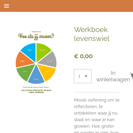
Ga
direct
naar
de
Werkboek
hoofdinhoud
levenswiel
€ 0,00
In
winkelwagen
Mooie oefening om te
reflecteren, te
ontdekken waar jij nu
staat en waar je kan
groeien. Hoe groter
en ronder je wiel, hoe