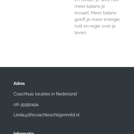
meer balans je
ervaart. Meer balans
geeft je meer energie,
rust en regie over je
leven.
Adres
Coachhuis locaties in Nederland
06-39392494
Linda@lifecoachkrachtigenmild.nl
Informatie