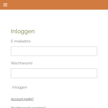
Ga
direct
naar
de
hoofdinhoud
Inloggen
E-mailadres
Wachtwoord
Inloggen
Account nodig?
Wachtwoord vergeten?